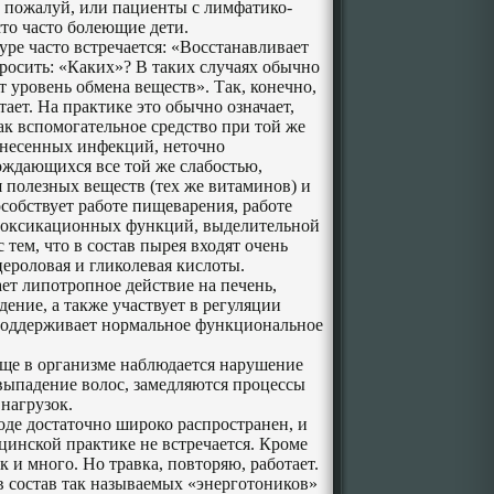
 пожалуй, или пациенты с лимфатико-
то часто болеющие дети.
ре часто встречается: «Восстанавливает
просить: «Каких»? В таких случаях обычно
 уровень обмена веществ». Так, конечно,
тает. На практике это обычно означает,
к вспомогательное средство при той же
ренесенных инфекций, неточно
ождающихся все той же слабостью,
 полезных веществ (тех же витаминов) и
пособствует работе пищеварения, работе
токсикационных функций, выделительной
тем, что в состав пырея входят очень
цероловая и гликолевая кислоты.
ет липотропное действие на печень,
ение, а также участвует в регуляции
поддерживает нормальное функциональное
ище в организме наблюдается нарушение
 выпадение волос, замедляются процессы
нагрузок.
оде достаточно широко распространен, и
цинской практике не встречается. Кроме
к и много. Но травка, повторяю, работает.
 в состав так называемых «энерготоников»