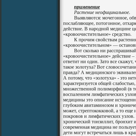
применение
Растение неофицинальное.
Выявляются: мочегонное, об
послабляющее, потогонное, отха
действие. В народной медицине ц
«кровоочистительное» средство.
К прочим свойствам растения
«кровоочистительном» — останов
Вот сколько ни расспрашивай
«кровоочистительное» действие –
ответит ни один. Зато все скажут,
такое золотуха? Вот словосочетан
правда? А медицинского эквивале
А потому, что «золотуха» - это не
характеризуется общей слабостью,
множественной полиморфной (в то
воспалением лимфатических узлов,
медицины это описание истощенно
глубоким авитаминозом и хронич
может, стрептококковой, а то еще 
покровов и лимфатических узлов. 
хронический тонзиллит, бронхит и 
современная медицина не пользуе
дети могут встречаться лишь в кр