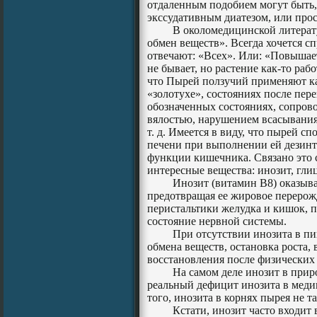
отдаленным подобием могут быть,
экссудативным диатезом, или прос
В околомедицинской литерату
обмен веществ». Всегда хочется с
отвечают: «Всех». Или: «Повышает
не бывает, но растение как-то рабо
что Пырей ползучий применяют ка
«золотухе», состояниях после пе
обозначенных состояниях, сопров
вялостью, нарушением всасывания
т. д. Имеется в виду, что пырей с
печени при выполнении ей дезин
функции кишечника. Связано это с 
интересные вещества: инозит, гли
Инозит (витамин В8) оказыва
предотвращая ее жировое перерожд
перистальтики желудка и кишок, 
состояние нервной системы.
При отсутствии инозита в п
обмена веществ, остановка роста,
восстановления после физических 
На самом деле инозит в прир
реальный дефицит инозита в меди
того, инозита в корнях пырея не та
Кстати, инозит часто входит