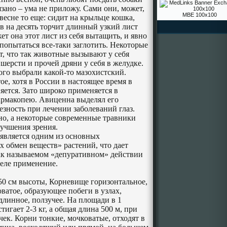
вязано – ума не приложу. Сами они, может,
MBE 100x100
 весне то еще: сидит на крыльце кошка,
ов на десять торчит длинный узкий лист
жет она этот лист из себя вытащить, и явно
и попытаться все-таки заглотить. Некоторые
, что так животные вызывают у себя
 шерсти и прочей дряни у себя в желудке.
того выбрали какой-то мазохистский.
ое, хотя в России в настоящее время в
ется. Зато широко применяется в
армакопею. Авиценна выделял его
зность при лечении заболеваний глаз.
но, а некоторые современные травники
учшения зрения.
 является одним из основных
обмен веществ» растений, что дает
ак называемом «депуративном» действии
деле применение.
50 см
высоты, Корневище горизонтальное,
оватое, образующее побеги в узлах,
 длинное, ползучее. На площади в 1
тигает 2-
3 кг
, а общая длина
500 м
, при
чек. Корни тонкие, мочковатые, отходят в