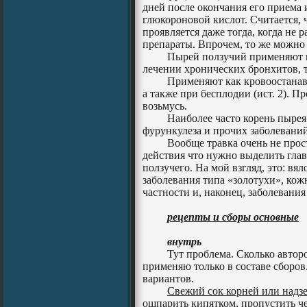
дней после окончания его приема 
глюкороновой кислот. Считается,
проявляется даже тогда, когда не
препараты. Впрочем, то же можно с
Пырей ползучий применяют к
лечении хронических бронхитов, 
Применяют как кровоостана
а также при бесплодии (ист. 2). 
возьмусь.
Наиболее часто корень пырея
фурункулеза и прочих заболевани
Вообще травка очень не прос
действия что нужно выделить гла
ползучего. На мой взгляд, это: в
заболевания типа «золотухи», кож
частности и, наконец, заболевани
рецепты и сборы основные
внутрь
Тут проблема. Сколько автор
применяю только в составе сборов
вариантов.
Свежий сок корней или надз
ошпарить кипятком, пропустить че