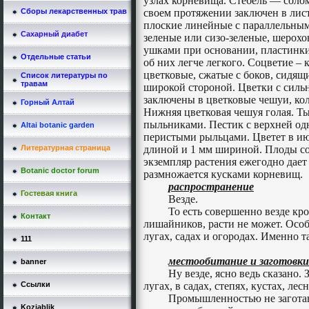
узлах корневища. Стебель — соло
Сборы лекарственных трав
своем протяжении заключен в лис
плоские линейные с параллельны
Сахарный диабет
зеленые или сизо-зеленые, шерох
ушками при основании, пластинки 
Отдельные статьи
об них легче легкого. Соцветие – 
цветковые, сжатые с боков, сидящ
Список литературы по
травам
широкой стороной. Цветки с сил
заключены в цветковые чешуи, ко
Горный Алтай
Нижняя цветковая чешуя голая. Т
пыльниками. Пестик с верхней од
Altai botanic garden
перистыми рыльцами. Цветет в ию
Литературная страница
длиной и
1 мм
шириной. Плоды соз
экземпляр растения ежегодно дает 
Botanic doctor forum
размножается кусками корневищ.
распространение
Гостевая книга
Везде.
То есть совершенно везде кром
Контакт
лишайников, расти не может. Особ
лугах, садах и огородах. Именно т
111
местообитание и заготовки
banner
Ну везде, ясно ведь сказано. 
Ссылки
лугах, в садах, степях, кустах, ле
Промышленностью не заготав
Kozjablik