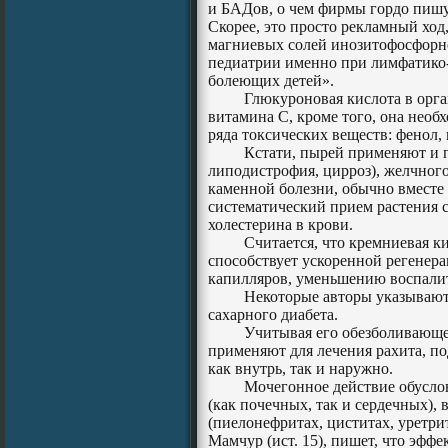
и БАДов, о чем фирмы гордо пишу
Скорее, это просто рекламный ход
магниевых солей инозитофосфорн
педиатрии именно при лимфатико-
болеющих детей».
Глюкуроновая кислота в орг
витамина С, кроме того, она необ
ряда токсических веществ: фенол, 
Кстати, пырей применяют и п
липодистрофия, цирроз), желчног
каменной болезни, обычно вместе 
систематический прием растения 
холестерина в крови.
Считается, что кремниевая ки
способствует ускоренной регенер
капилляров, уменьшению воспали
Некоторые авторы указывают
сахарного диабета.
Учитывая его обезболивающее
применяют для лечения рахита, по
как внутрь, так и наружно.
Мочегонное действие обусло
(как почечных, так и сердечных),
(пиелонефритах, циститах, уретри
Мамчур (ист. 15), пишет, что эффе