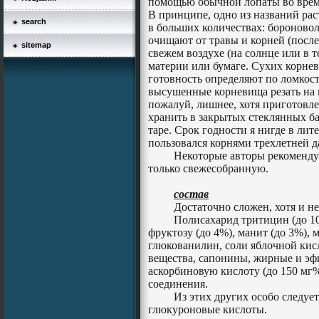
помощью обычной лопаты во время
В принципе, одно из названий рас
search
в больших количествах: бороново
очищают от травы и корней (послед
sitemap
свежем воздухе (на солнце или в т
материи или бумаге. Сухих корнев
готовность определяют по ломкост
высушенные корневища резать на 
пожалуй, лишнее, хотя приготовле
хранить в закрытых стеклянных б
таре. Срок годности я нигде в лит
пользовался корнями трехлетней д
Некоторые авторы рекомендую
только свежесобранную.
состав
Достаточно сложен, хотя и не
Полисахарид тритицин (до 10
фруктозу (до 4%), манит (до 3%), м
глюкованилин, соли яблочной кис
вещества, сапонины, жирные и эфи
аскорбиновую кислоту (до 150 мг%
соединения.
Из этих других особо следует
глюкуроновые кислоты.