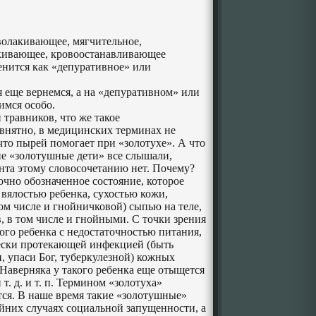
волакивающее, мягчительное,
ркивающее, кровоостанавливающее
енится как «депуративное» или
 еще вернемся, а на «депуративном» или
имся особо.
 травников, что же такое
 внятно, в медицинских терминах не
 что пырей помогает при «золотухе». А что
ие «золотушные дети» все слышали,
нта этому словосочетанию нет. Почему?
точно обозначенное состояние, которое
 вялостью ребенка, сухостью кожи,
м числе и гнойничковой) сыпью на теле,
 в том числе и гнойными. С точки зрения
го ребенка с недостаточностью питания,
ески протекающей инфекцией (быть
и, упаси Бог, туберкулезной) кожных
Наверняка у такого ребенка еще отыщется
т. д. и т. п. Термином «золотуха»
тся. В наше время такие «золотушные»
айних случаях социальной запущенности, а