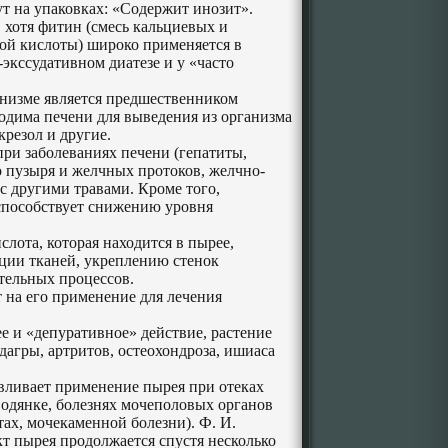
т на упаковках: «Содержит инозит».
, хотя фитин (смесь кальциевых и
ой кислоты) широко применяется в
экссудативном диатезе и у «часто
анизме является предшественником
ходима печени для выведения из организма
крезол и другие.
ри заболеваниях печени (гепатиты,
о пузыря и желчных протоков, желчно-
с другими травами. Кроме того,
способствует снижению уровня
слота, которая находится в пырее,
ации тканей, укреплению стенок
тельных процессов.
 на его применение для лечения
 и «депуративное» действие, растение
дагры, артритов, остеохондроза, ишиаса
вливает применение пырея при отеках
 водянке, болезнях мочеполовых органов
тах, мочекаменной болезни). Ф. И.
кт пырея продолжается спустя несколько