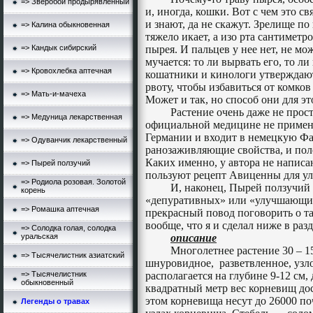
=> Зверобой продырявленный
и, иногда, кошки. Вот с чем это с
и знают, да не скажут. Зрелище по
=> Калина обыкновенная
тяжело икает, а изо рта сантиметр
=> Кандык сибирский
пырея. И пальцев у нее нет, не мо
мучается: то ли вырвать его, то л
=> Кровохлебка аптечная
кошатники и кинологи утверждают
рвоту, чтобы избавиться от комков
=> Мать-и-мачеха
Может и так, но способ они для э
Растение очень даже не прост
=> Медуница лекарственная
официальной медицине не применя
Германии и входит в немецкую Ф
=> Одуванчик лекарственный
ранозаживляющие свойства, и поле
Каких именно, у автора не написа
=> Пырей ползучий
пользуют рецепт Авиценны для ул
=> Родиола розовая. Золотой
И, наконец, Пырей ползучий
корень
«депуративных» или «улучшающих 
=> Ромашка аптечная
прекрасный повод поговорить о т
вообще, что я и сделал ниже в раз
=> Солодка голая, солодка
уральская
описание
Многолетнее растение 30 –
1
=> Тысячелистник азиатский
шнуровидное,
разветвленное, узл
=> Тысячелистник
располагается на глубине 9-
12 см
,
обыкновенный
квадратный метр вес корневищ дос
этом корневища несут до 26000 по
Легенды о травах