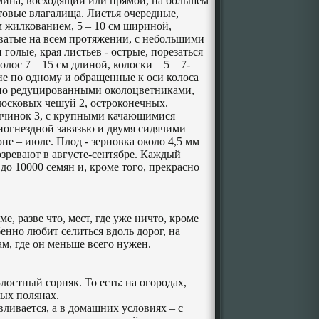
мина, восходящий или прямой, на большем
товые влагалища. Листья очередные,
м жилкованием, 5 –
10 см
шириной,
оватые на всем протяжении, с небольшими
голые, края листьев - острые, порезаться
колос 7 –
15 см
длиной, колоски – 5 – 7-
ие по одному и обращенные к оси колоса
ьно редуцированными околоцветниками,
лосковых чешуй 2, остроконечных.
ычинок 3, с крупными качающимися
ногнездной завязью и двумя сидячими
не – июле. Плод - зерновка около
4,5 мм
ревают в августе-сентябре. Каждый
до 10000 семян и, кроме того, прекрасно
е, разве что, мест, где уже ничто, кроме
енно любит селиться вдоль дорог, на
ам, где он меньше всего нужен.
Злостный сорняк. То есть: на огородах,
сных полянах.
ливается, а в домашних условиях – с