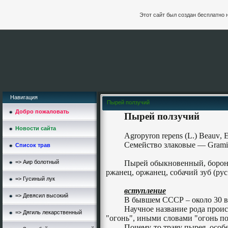
Этот сайт был создан бесплатно 
Навигация
Пырей ползучий
Добро пожаловать
Пырей ползучий
Новости сайта
Agropyron repens (L.)
Beauv
,
E
Семейство злаковые —
Grami
Список трав
=> Аир болотный
Пырей обыкновенный, бороно
ржанец, оржанец, собачий зуб (рус.
=> Гусиный лук
вступление
=> Девясил высокий
В бывшем СССР – около 30 ви
Научное название рода происх
=> Дягиль лекарственный
"огонь", иными словами "огонь по
Почему-то траву пырея, особ