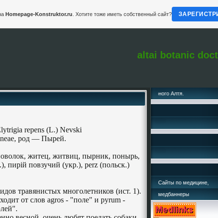
ЗАРЕГИСТР
на
Homepage-Konstruktor.ru
. Хотите тоже иметь собственный сайт?
altai botanic doc
lytrigia
repens
(
L
.)
Nevski
neae
, род — Пырей.
волок, житец, житвиц, пырник, понырь,
), пир
i
й повзучий (укр.),
perz
(польск.)
Сайты по медицине,
дов травянистых многолетников (ист. 1).
медбаннеры
одит от слов agros - "поле" и pyrum -
лей".
енно весной, очень любят поедать собаки