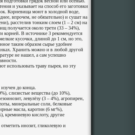
 подготовки грядок весной или осенью.
тения и указывает на способ его заготовки
лок. Корневища моют в холодной воде,
нее, впрочем, не обязательно) и сушат на
ени), расстелив тонким слоем (1 –
2 см
) на
ищ получается около трети (33 – 34%),
и корней. В источнике 3 рекомендуется
мелкие кусочки, длиной до
1 см
, но это,
нное таким образом сырье удобнее
анках. Хранить можно и в любой другой
ературе не нашел, а сам успешно
авности.
т использовать траву пырея, но эту
 изучен до конца.
%), слизистые вещества (до 10%),
езоинозит, левулёзу (3 – 4%), агропирен,
лоты, минеральные соли, белковые
рные масла, каротин (6 мг%),
), кремниевую кислоту, другие
 отметить инозит, гликолевую и