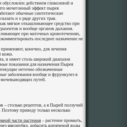
и обусловлен действием гликолевой и
 что мочегонный эффект пырея
 работают обычные синтетические
казать и о ряде других трав.
ак мягкое откашливающее средство при
трахеитов и вообще органов дыхания.
вливающее при маточных кровотечениях,
Прокомментировать последнее назначение не
 применяют, конечно, для лечения
й кожи.
та, и имеет столь широкий диапазон
вные показания для назначения Пырея
ялотекущие неточно обозначенные
ные заболевания вообще и фурункулез в
я мочевыводящих путей.
ов – столько рецептов, а я Пырей ползучий
. Поэтому приведу только несколько
емной части растения
– растение промыть,
рез мясорубку, добасить кипяченой воды